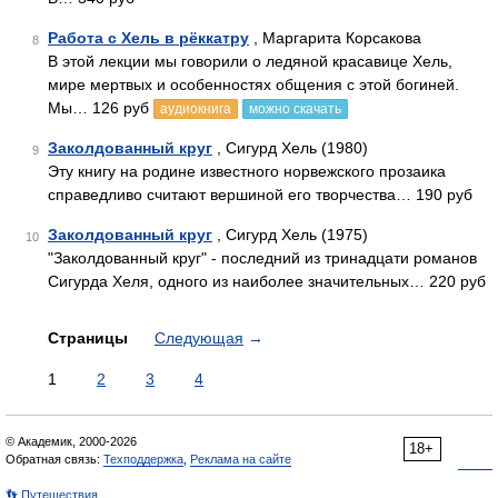
Работа с Хель в рёккатру
, Маргарита Корсакова
8
В этой лекции мы говорили о ледяной красавице Хель,
мире мертвых и особенностях общения с этой богиней.
Мы… 126 руб
аудиокнига
можно скачать
Заколдованный круг
, Сигурд Хель (1980)
9
Эту книгу на родине известного норвежского прозаика
справедливо считают вершиной его творчества… 190 руб
Заколдованный круг
, Сигурд Хель (1975)
10
"Заколдованный круг" - последний из тринадцати романов
Сигурда Хеля, одного из наиболее значительных… 220 руб
Страницы
Следующая
→
1
2
3
4
© Академик, 2000-2026
18+
Обратная связь:
Техподдержка
,
Реклама на сайте
👣 Путешествия